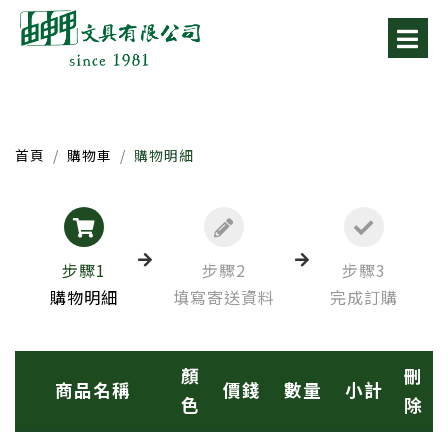
首頁
購物車
購物明細
步驟1
步驟2
步驟3
購物明細
填寫寄送資料
完成訂購
顏
刪
商品名稱
價錢
數量
小計
色
除